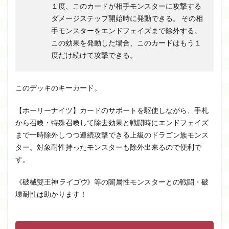
１度、このカードが相手モンスターに攻撃する
ダメージステップ開始時に発動できる。 その相
手モンスターをエンドフェイズまで除外する。
この効果を発動した場合、このカードはもう１
度だけ続けて攻撃できる。
このデッキのキーカード。
【ホーリーナイツ】カードのサポートを駆使しながら、手札
から召喚・特殊召喚して除去効果と戦闘時にエンドフェイズ
まで一時除外しつつ連続攻撃できる上級のドラゴン族モンス
ター。対象耐性持ったモンスターも除外出来るので便利で
す。
《破械雙王神
ライゴウ
》等の闇属性モンスターとの戦闘・破
壊耐性は助かります！