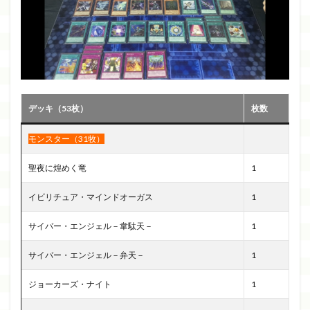
デッキ（53枚）
枚数
モンスター（31牧）
聖夜に煌めく竜
1
イビリチュア・マインドオーガス
1
サイバー・エンジェル－韋駄天－
1
サイバー・エンジェル－弁天－
1
ジョーカーズ・ナイト
1