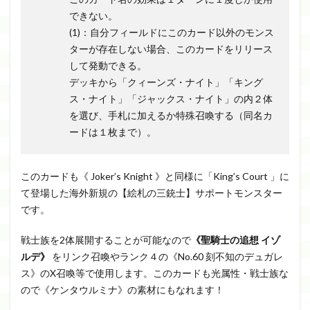
できない。
(1)：自分フィールドにこのカード以外のモンス
ターが存在しない場合、このカードをリリース
して発動できる。
デッキから「クィーンズ・ナイト」「キング
ス・ナイト」「ジャックス・ナイト」の内２体
を選び、手札に加えるか特殊召喚する（同名カ
ードは１枚まで）。
このカードも《 Joker’s Knight 》と同様に「King’s Court 」に
て登場した海外新規の【絵札の三銃士】サポートモンスター
です。
戦士族を2体展開することが可能なので
《聖騎士の追想 イゾ
ルデ》
をリンク召喚やランク４の《No.60 刻不知のデュガレ
ス》のX召喚等で使用します。このカードも光属性・戦士族な
ので《ケンタウルミナ》の素材にもなれます！