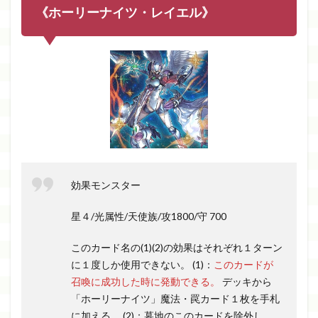
《ホーリーナイツ・レイエル》
効果モンスター
星４/光属性/天使族/攻1800/守 700
このカード名の(1)(2)の効果はそれぞれ１ターン
に１度しか使用できない。 (1)：
このカードが
召喚に成功した時に発動できる。
デッキから
「ホーリーナイツ」魔法・罠カード１枚を手札
に加える。 (2)：墓地のこのカードを除外し、