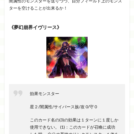
闇属性のモンスターを送りつつ、自分フィールド上のモンス
ターを空けることが出来るか！
《夢幻崩界
イヴリース》
効果モンスター
星２/闇属性/サイバース族/攻 0/守 0
このカード名の(3)の効果は１ターンに１度しか
使用できない。 (1)：このカードが召喚に成功