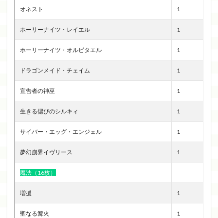
オネスト
1
ホーリーナイツ・レイエル
1
ホーリーナイツ・オルビタエル
1
ドラゴンメイド・チェイム
1
宣告者の神巫
1
生きる偲びのシルキィ
1
サイバー・エッグ・エンジェル
1
夢幻崩界イヴリース
1
魔法（16枚）
増援
1
聖なる篝火
1