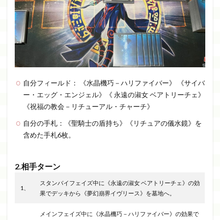
自分フィールド： 《水晶機巧－ハリファイバー》 《サイバ
ー・エッグ・エンジェル》《 永遠の淑女 ベアトリーチェ》
《祝福の教会－リチューアル・チャーチ》
自分の手札：《聖騎士の盾持ち》《リチュアの儀水鏡》を
含めた手札6枚。
2.相手ターン
スタンバイフェイズ中に《永遠の淑女 ベアトリーチェ》の効
1、
果でデッキから《夢幻崩界イヴリース》を墓地へ。
メインフェイズ中に《水晶機巧－ハリファイバー》の効果で