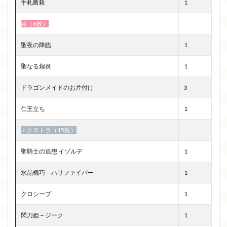
手札断殺
1
罠（6枚）
聖夜の降臨
1
聖なる煌炎
1
ドラゴンメイドのお片付け
3
仁王立ち
1
エクストラ（15枚）
聖騎士の追想 イゾルデ
1
水晶機巧－ハリファイバー
1
クロシープ
1
閃刀姫－ジーク
1