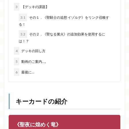
3
【デッキの課題】
3.1
その１．《聖騎士の追想 イゾルデ》をリンク召喚す
る！
3.2
その２．《聖なる篝火》の追加効果を使用するに
は！？
4
デッキの回し方
5
動画のご案内…。
6
最後に…
キーカードの紹介
《聖夜に煌めく竜》