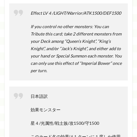
Effect LV４/LIGHT/Warrior/ATK1500/DEF1500
If you control no other monsters: You can
Tribute this card; take 2 different monsters from
your Deck among “Queen’s Knight”, “King’s
Knight”, and/or “Jack’s Knight”, and either add to
your hand or Special Summon each monster. You
can only use this effect of “Imperial Bower” once
per turn.
日本語訳
効果モンスター
星４/光属性/戦士族/攻1500/守1500
このカード名の効果は１ターンに１度しか使用