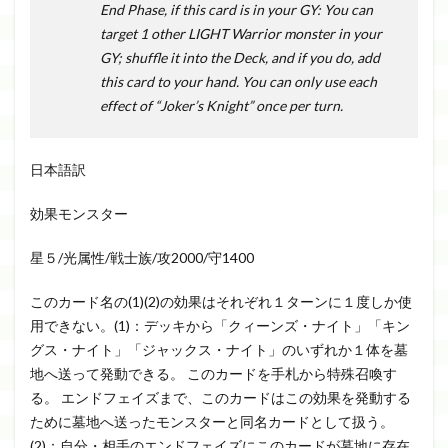
End Phase, if this card is in your GY: You can
target 1 other LIGHT Warrior monster in your
GY; shuffle it into the Deck, and if you do, add
this card to your hand. You can only use each
effect of “Joker’s Knight” once per turn.
日本語訳
効果モンスター
星５/光属性/戦士族/攻2000/守1400
このカード名の(1)(2)の効果はそれぞれ１ターンに１度しか使
用できない。(1)：デッキから「クィーンズ・ナイト」「キン
グス・ナイト」「ジャックス・ナイト」のいずれか１体を墓
地へ送って発動できる。 このカードを手札から特殊召喚す
る。 エンドフェイズまで、このカードはこの効果を発動する
ために墓地へ送ったモンスターと同名カードとして扱う。
(2)：自分・相手のエンドフェイズにこのカードが墓地に存在