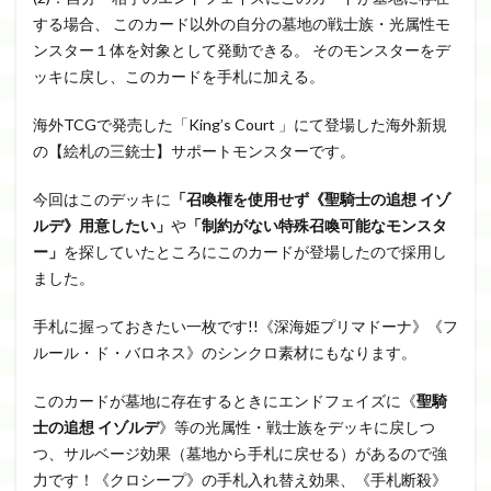
する場合、 このカード以外の自分の墓地の戦士族・光属性モ
ンスター１体を対象として発動できる。 そのモンスターをデ
ッキに戻し、このカードを手札に加える。
海外TCGで発売した「King’s Court 」にて登場した海外新規
の【絵札の三銃士】サポートモンスターです。
今回はこのデッキに
「召喚権を使用せず《聖騎士の追想 イゾ
ルデ》用意したい」
や
「制約がない特殊召喚可能なモンスタ
ー」
を探していたところにこのカードが登場したので採用し
ました。
手札に握っておきたい一枚です!!《深海姫プリマドーナ》《フ
ルール・ド・バロネス》のシンクロ素材にもなります。
このカードが墓地に存在するときにエンドフェイズに《
聖騎
士の追想 イゾルデ
》等の光属性・戦士族をデッキに戻しつ
つ、サルベージ効果（墓地から手札に戻せる）があるので強
力です！《クロシープ》の手札入れ替え効果、《手札断殺》