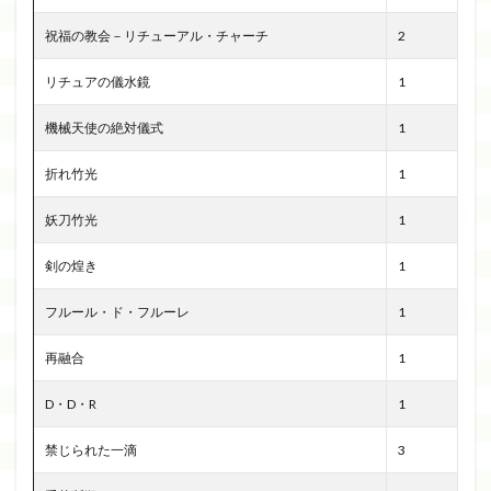
祝福の教会－リチューアル・チャーチ
2
リチュアの儀水鏡
1
機械天使の絶対儀式
1
折れ竹光
1
妖刀竹光
1
剣の煌き
1
フルール・ド・フルーレ
1
再融合
1
D・D・R
1
禁じられた一滴
3