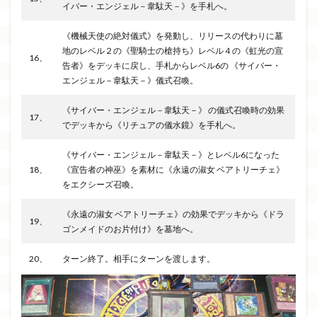
イバー・エンジェル－韋駄天－》を手札へ。
《機械天使の絶対儀式》を発動し、リリースの代わりに墓
地のレベル２の《聖騎士の槍持ち》レベル４の《虹光の宣
16、
告者》をデッキに戻し、手札からレベル6の 《サイバー・
エンジェル－韋駄天－》儀式召喚。
《サイバー・エンジェル－韋駄天－》 の儀式召喚時の効果
17、
でデッキから《リチュアの儀水鏡》を手札へ。
《サイバー・エンジェル－韋駄天－》とレベル6になった
18、
《宣告者の神巫》を素材に《永遠の淑女 ベアトリーチェ》
をエクシーズ召喚。
《永遠の淑女 ベアトリーチェ》の効果でデッキから《ドラ
19、
ゴンメイドのお片付け》を墓地へ。
20、
ターン終了。相手にターンを渡します。