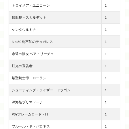
トロイメア・ユニコーン
1
鎖龍蛇－スカルデット
1
ケンタウルミナ
1
No.60 刻不知のデュガレス
1
永遠の淑女 ベアトリーチェ
1
虹光の宣告者
1
焔聖騎士導－ローラン
1
シューティング・ライザー・ドラゴン
1
深海姫プリマドーナ
1
PSYフレームロード・Ω
1
フルール・ド・バロネス
1