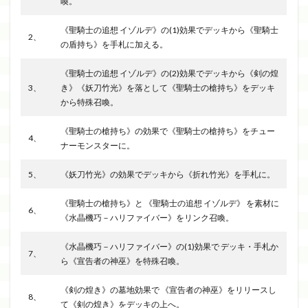
喚。
《聖騎士の追想 イゾルデ》の(1)効果でデッキから《聖騎士
2、
の盾持ち》を手札に加える。
《聖騎士の追想 イゾルデ》の(2)効果でデッキから《剣の煌
3、
き》《妖刀竹光》を落として《聖騎士の槍持ち》をデッキ
から特殊召喚。
《聖騎士の槍持ち》の効果で《聖騎士の槍持ち》をチュー
4、
ナーモンスターに。
5、
《妖刀竹光》の効果でデッキから《折れ竹光》を手札に。
《聖騎士の槍持ち》と 《聖騎士の追想 イゾルデ》 を素材に
6、
《水晶機巧－ハリファイバー》をリンク召喚。
《水晶機巧－ハリファイバー》の(1)効果で デッキ・手札か
7、
ら《宣告者の神巫》を特殊召喚。
《剣の煌き》の墓地効果で 《宣告者の神巫》をリリースし
8、
て《剣の煌き》をデッキの上へ。