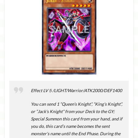
Effect LV５/LIGHT/Warrior/ATK2000/DEF1400
You can send 1 “Queen’s Knight”, “King’s Knight”,
or “Jack’s Knight” from your Deck to the GY;
Special Summon this card from your hand, and if
you do, this card’s name becomes the sent
monster’s name until the End Phase. During the