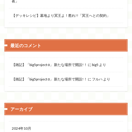
夜」
【デッキレシピ】墓地より冥王よ！甦れ!!「冥王へとの契約」
最近のコメント
【雑記】「big5project α」 新たな場所で開設!！
に
big5
より
【雑記】「big5project α」 新たな場所で開設!！
に
フルハ
より
アーカイブ
2024年10月