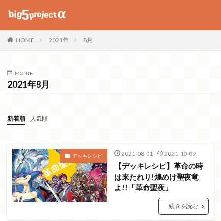
2021年
8月
HOME
MONTH
2021年8月
新着順
人気順
2021-08-01
2021-10-09
デッキレシピ
【デッキレシピ】革命の時
は来たれり!煌めけ聖夜竜
よ!!「革命聖夜」
続きを読む