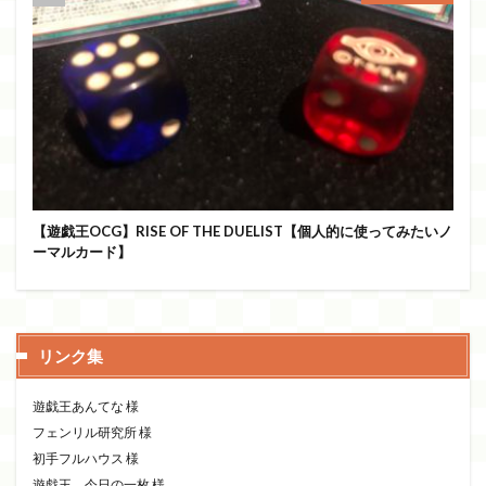
【遊戯王OCG】RISE OF THE DUELIST【個人的に使ってみたいノ
ーマルカード】
リンク集
遊戯王あんてな
様
フェンリル研究所
様
初手フルハウス
様
遊戯王 今日の一枚
様