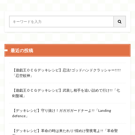
最近の投稿
【遊戯王ＯＣＧデッキレシピ】忍法!ゴッドハンドクラッシャー!!!!
「忍空蚊神」
【遊戯王ＯＣＧデッキレシピ】武装し相手を追い詰めて行け!!「七
剣盤城」
【デッキレシピ】守り抜け！ガガガガードナーよ!!「Landing
defence」
【デッキレシピ】革命の時は来たれり!煌めけ聖夜竜よ!!「革命聖